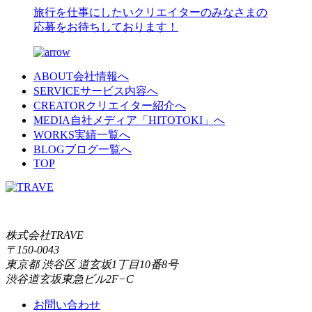
旅行を仕事にしたいクリエイターのみなさまの
応募をお待ちしております！
ABOUT
会社情報へ
SERVICE
サービス内容へ
CREATOR
クリエイター紹介へ
MEDIA
自社メディア「HITOTOKI」へ
WORKS
実績一覧へ
BLOG
ブログ一覧へ
TOP
株式会社TRAVE
〒150-0043
東京都 渋谷区 道玄坂1丁目10番8号
渋谷道玄坂東急ビル2F−C
お問い合わせ